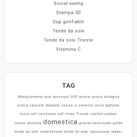
Social eating
Stampa 3D
Sup gonfiabili
Tende da sole
Tende da sole Trieste
Vitamina C
TAG
Abbigliamento vela
accessori SUP
aronia
aronia biologica
aronia naturale
badante
casino in slovenia
cerca badante
cerca colf
cerchiamo colf
clima Trieste
comfort outdoor
domestica
corone
dentista
grasso localizzato
guida
tende da sole
installazione tende da sole
liposuzione
maker