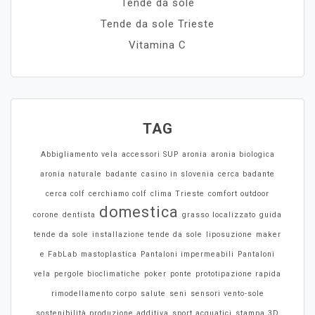
Tende da sole
Tende da sole Trieste
Vitamina C
TAG
Abbigliamento vela
accessori SUP
aronia
aronia biologica
aronia naturale
badante
casino in slovenia
cerca badante
cerca colf
cerchiamo colf
clima Trieste
comfort outdoor
domestica
corone
dentista
grasso localizzato
guida
tende da sole
installazione tende da sole
liposuzione
maker
e FabLab
mastoplastica
Pantaloni impermeabili
Pantaloni
vela
pergole bioclimatiche
poker
ponte
prototipazione rapida
rimodellamento corpo
salute
seni
sensori vento-sole
sostenibilità produzione additiva
sport acquatici
stampa 3D