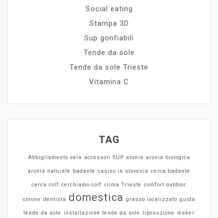
Social eating
Stampa 3D
Sup gonfiabili
Tende da sole
Tende da sole Trieste
Vitamina C
TAG
Abbigliamento vela
accessori SUP
aronia
aronia biologica
aronia naturale
badante
casino in slovenia
cerca badante
cerca colf
cerchiamo colf
clima Trieste
comfort outdoor
domestica
corone
dentista
grasso localizzato
guida
tende da sole
installazione tende da sole
liposuzione
maker