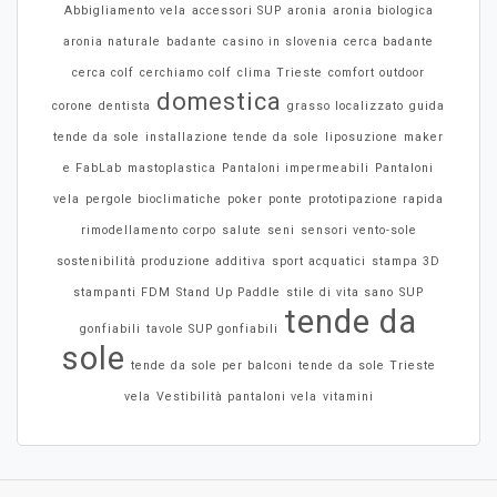
Abbigliamento vela
accessori SUP
aronia
aronia biologica
aronia naturale
badante
casino in slovenia
cerca badante
cerca colf
cerchiamo colf
clima Trieste
comfort outdoor
domestica
corone
dentista
grasso localizzato
guida
tende da sole
installazione tende da sole
liposuzione
maker
e FabLab
mastoplastica
Pantaloni impermeabili
Pantaloni
vela
pergole bioclimatiche
poker
ponte
prototipazione rapida
rimodellamento corpo
salute
seni
sensori vento-sole
sostenibilità produzione additiva
sport acquatici
stampa 3D
stampanti FDM
Stand Up Paddle
stile di vita sano
SUP
tende da
gonfiabili
tavole SUP gonfiabili
sole
tende da sole per balconi
tende da sole Trieste
vela
Vestibilità pantaloni vela
vitamini