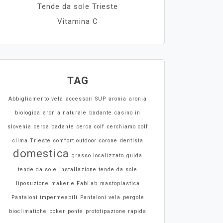
Tende da sole Trieste
Vitamina C
TAG
Abbigliamento vela
accessori SUP
aronia
aronia
biologica
aronia naturale
badante
casino in
slovenia
cerca badante
cerca colf
cerchiamo colf
clima Trieste
comfort outdoor
corone
dentista
domestica
grasso localizzato
guida
tende da sole
installazione tende da sole
liposuzione
maker e FabLab
mastoplastica
Pantaloni impermeabili
Pantaloni vela
pergole
bioclimatiche
poker
ponte
prototipazione rapida