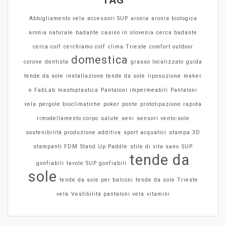
Abbigliamento vela
accessori SUP
aronia
aronia biologica
aronia naturale
badante
casino in slovenia
cerca badante
cerca colf
cerchiamo colf
clima Trieste
comfort outdoor
domestica
corone
dentista
grasso localizzato
guida
tende da sole
installazione tende da sole
liposuzione
maker
e FabLab
mastoplastica
Pantaloni impermeabili
Pantaloni
vela
pergole bioclimatiche
poker
ponte
prototipazione rapida
rimodellamento corpo
salute
seni
sensori vento-sole
sostenibilità produzione additiva
sport acquatici
stampa 3D
stampanti FDM
Stand Up Paddle
stile di vita sano
SUP
tende da
gonfiabili
tavole SUP gonfiabili
sole
tende da sole per balconi
tende da sole Trieste
vela
Vestibilità pantaloni vela
vitamini